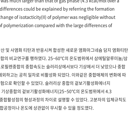
was much larger than that of gas phase (4.3 kcal/mol over a
differences could be explained by referring the formation
hange of isotacticity(II) of polymer was negligible without
f polymerization compared with the large differences of
산 및 사염화 티탄과 반응시켜 합성한 새로운 염화마그네슘 담지 염화티탄
합의 비교연구를 행하였다. 25~60℃의 온도범위에서 삼에틸알루미늄/삼
 프로필렌중합의 중합속도는 슬러리상에서보다 기상에서 더 낮았으나 중합
제외하고는 공히 일차로 비활성화 되었다. 이와같은 중합매체의 변화에 따
실험으로 확인할 수 있었다. 슬러리상 중합의 겉보기활성화에너지
ol)는 기상중합의 겉보기활성화에너지(25~50℃의 온도범위에서 4.3
이는 중합활성점의 형성과정의 차이로 설명할 수 있었다. 고분자의 입체규칙도
 중합공정이나 온도에 상관없이 무시할 수 있을 정도였다.