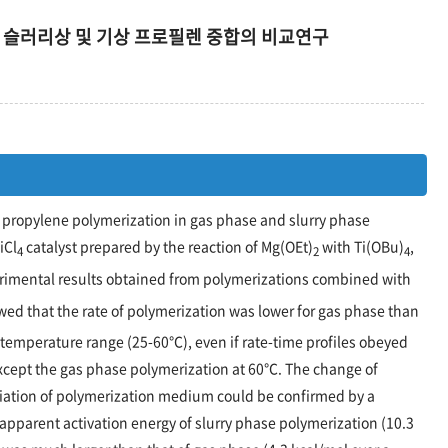
 슬러리상 및 기상 프로필렌 중합의 비교연구
propylene polymerization in gas phase and slurry phase
iCl
catalyst prepared by the reaction of Mg(OEt)
with Ti(OBu)
,
4
2
4
erimental results obtained from polymerizations combined with
wed that the rate of polymerization was lower for gas phase than
 temperature range (25-60℃), even if rate-time profiles obeyed
 except the gas phase polymerization at 60℃. The change of
ariation of polymerization medium could be confirmed by a
apparent activation energy of slurry phase polymerization (10.3