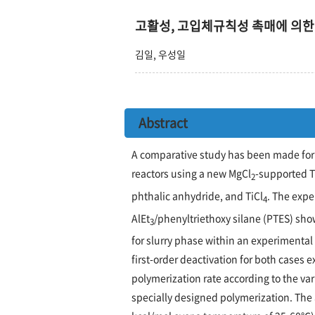
고활성, 고입체규칙성 촉매에 의한
김일, 우성일
Abstract
A comparative study has been made for 
reactors using a new MgCl
-supported T
2
phthalic anhydride, and TiCl
. The exp
4
AlEt
/phenyltriethoxy silane (PTES) sho
3
for slurry phase within an experimental
first-order deactivation for both cases
polymerization rate according to the v
specially designed polymerization. The 