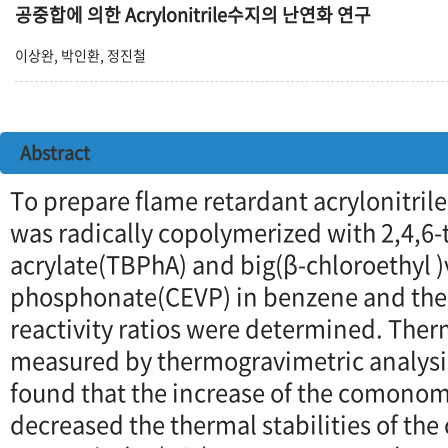
공중합에 의한 Acrylonitrile수지의 난연화 연구
이상완, 박인환, 정진철
Abstract
To prepare flame retardant acrylonitril
was radically copolymerized with 2,4,6
acrylate(TBPhA) and big(β-chloroethyl )
phosphonate(CEVP) in benzene and the
reactivity ratios were determined. Therm
measured by thermogravimetric analysi
found that the increase of the comono
decreased the thermal stabilities of the