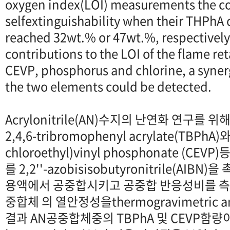
oxygen index(LOI) measurements the 
selfextinguishability when their THPhA
reached 32wt.% or 47wt.%, respectivel
contributions to the LOI of the flame re
CEVP, phosphorus and chlorine, a syner
the two elements could be detected.
Acrylonitrile(AN)수지의 난연화 연구를 
2,4,6-tribromophenyl acrylate(TBPhA)와 
chloroethyl)vinyl phosphonate (C
를 2,2''-azobisisobutyronitrile(AIBN
용액에서 공중합시키고 공중합 반응성비를 측정
중합체 의 열안정성을thermogravimetric an
결과 AN공중합체중의 TBPhA 및 CEVP함량