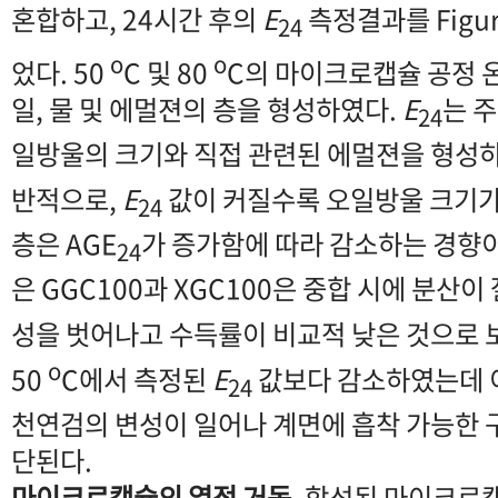
혼합하고, 24시간 후의
E
측정결과를 Figu
24
o
o
었다. 50
C 및 80
C의 마이크로캡슐 공정 온
일, 물 및 에멀젼의 층을 형성하였다.
E
는 
24
일방울의 크기와 직접 관련된 에멀젼을 형성하
반적으로,
E
값이 커질수록 오일방울 크기가
24
층은 AG
E
가 증가함에 따라 감소하는 경향이
24
은 GGC100과 XGC100은 중합 시에 분산
성을 벗어나고 수득률이 비교적 낮은 것으로 
o
50
C에서 측정된
E
값보다 감소하였는데 
24
천연검의 변성이 일어나 계면에 흡착 가능한 
단된다.
마이크로캡슐의 열적 거동.
합성된 마이크로캡