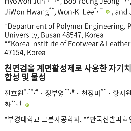
HyoWon Jun
, Boo Young Jeong
**
*,†
JiWon Hwang
, Won-Ki Lee
, and
*Department of Polymer Engineering, 
University, Busan 48547, Korea
**Korea Institute of Footwear & Leathe
47154, Korea
천연검을 계면활성제로 사용한 자기
합성 및 물성
*,**,#
**,#
**
전효원
· 정부영
· 천정미
· 황지
**,†
환
*부경대학교 고분자공학과, **한국신발피