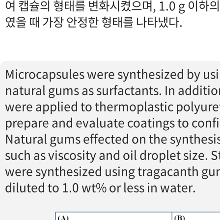
여 캡슐의 형태를 변화시켰으며, 1.0 g 이
였을 때 가장 안정한 형태를 나타냈다.
Microcapsules were synthesized by usin
natural gums as surfactants. In additi
were applied to thermoplastic polyure
prepare and evaluate coatings to conf
Natural gums effected on the synthesi
such as viscosity and oil droplet size.
were synthesized using tragacanth gu
diluted to 1.0 wt% or less in water.