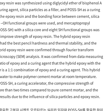
oxy resin was synthesized using diglycidyl ether of bisphenol A
ing agent, silica particles as a filler, and POSS-SH as a curing
f the epoxy resin and the bonding force between cement, silica
th –OH functional groups were used, and mercaptopropyl
OSS-SH) with a silica core and eight SH functional groups was
improve strength of epoxy resin. The hybrid epoxy resin
 had the best pencil hardness and thermal stability, and the
ybrid epoxy resin were confirmed through fourier transform
microscopy (SEM) analysis. It was confirmed from data measuring
atio of epoxy and a curing agent that the hybrid epoxy with the
 is a 1:1 combination of epoxy and a curing agent. This hybrid
 water to make polymer cement mortar at room temperature.
d POSS-SH, a curing accelerator, the compressive strength of
re than two times compared to pure cement mortar, and the
esults due to the influence of silica particles and epoxy resin.
유한 고분자 시멘트 모르타르는 실리카 입자와 POSS-SH를 함유한 하이