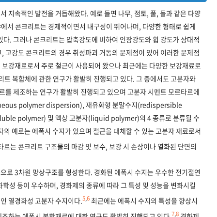
 지속적인 발전을 거듭해왔다. 예로 들면 나무, 점토, 풀, 돌과 같은 다양
분야에서 콘크리트는 경제적이면서 내구성이 뛰어나며, 다양한 형태로 쉽게
 있다. 그러나 콘크리트는 압축강도에 비하여 인장강도와 휨 강도가 상대적
고, 고강도 콘크리트의 경우 취성파괴 거동의 문제점이 있어 이러한 문제점
여 보강재료로서 주로 철근이 사용되어 왔으나 최근에는 다양한 보강재료로
리트 복합체에 관한 연구가 활발히 진행되고 있다. 그 중에서도 고분자와
르를 제조하는 연구가 활발히 진행되고 있으며 고분자 시멘트 모르타르에
polymer dispersion), 재유화형 분말수지(redispersible
oluble polymer) 및 액상 고분자(liquid polymer)의 4 종류로 분류될 수
자의 예로는 에폭시 수지가 있으며 철근을 대체할 수 있는 고분자 재료로서
르는 콘크리트 구조물의 마감 및 보수, 보강 시 손상이나 열화된 단면의
으로 3차원 망상구조를 형성한다. 경화된 에폭시 수지는 우수한 전기절연
내화학성 등이 우수하며, 경화제의 종류에 따라 그 특성 및 성능을 변화시킬
5
,
6
인 열경화성 고분자 수지이다.
최근에는 에폭시 수지의 특성을 향상시
7
,
8
제조하는 에폭시 복합재료에 대한 연구도 활발히 진행되고 있다.
경화제