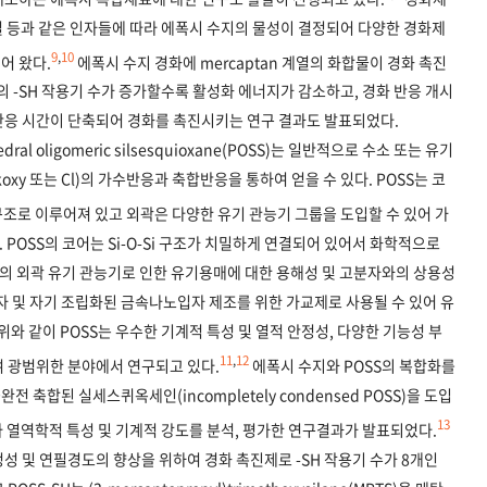
발열 등과 같은 인자들에 따라 에폭시 수지의 물성이 결정되어 다양한 경화제
9
,
10
어 왔다.
에폭시 수지 경화에 mercaptan 계열의 화합물이 경화 촉진
물의 -SH 작용기 수가 증가할수록 활성화 에너지가 감소하고, 경화 반응 개시
반응 시간이 단축되어 경화를 촉진시키는 연구 결과도 발표되었다.
 oligomeric silsesquioxane(POSS)는 일반적으로 수소 또는 유기
lkoxy 또는 Cl)의 가수반응과 축합반응을 통하여 얻을 수 있다. POSS는 코
 구조로 이루어져 있고 외곽은 다양한 유기 관능기 그룹을 도입할 수 있어 가
 POSS의 코어는 Si-O-Si 구조가 치밀하게 연결되어 있어서 화학적으로
개의 외곽 유기 관능기로 인한 유기용매에 대한 용해성 및 고분자와의 상용성
자 및 자기 조립화된 금속나노입자 제조를 위한 가교제로 사용될 수 있어 유
와 같이 POSS는 우수한 기계적 특성 및 열적 안정성, 다양한 기능성 부
11
,
12
여 광범위한 분야에서 연구되고 있다.
에폭시 수지와 POSS의 복합화를
축합된 실세스퀴옥세인(incompletely condensed POSS)을 도입
13
따라 열역학적 특성 및 기계적 강도를 분석, 평가한 연구결과가 발표되었다.
성 및 연필경도의 향상을 위하여 경화 촉진제로 -SH 작용기 수가 8개인