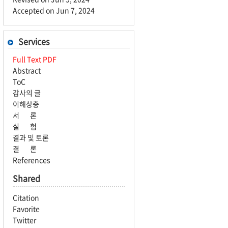
Accepted on Jun 7, 2024
Services
Full Text PDF
Abstract
ToC
감사의 글
이해상충
서 론
실 험
결과 및 토론
결 론
References
Shared
Citation
Favorite
Twitter