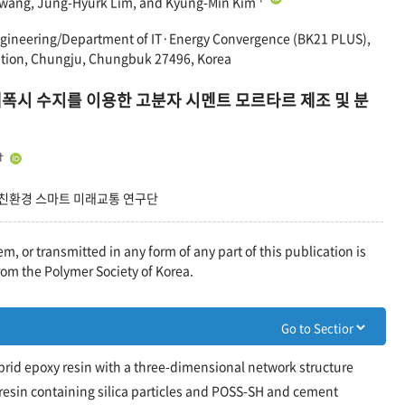
 Hwang, Jung-Hyurk Lim, and Kyung-Min Kim
gineering/Department of IT·Energy Convergence (BK21 PLUS),
tation, Chungju, Chungbuk 27496, Korea
에폭시 수지를 이용한 고분자 시멘트 모르타르 제조 및 분
†
친환경 스마트 미래교통 연구단
em, or transmitted in any form of any part of this publication is
rom the Polymer Society of Korea.
rid epoxy resin with a three-dimensional network structure
resin containing silica particles and POSS-SH and cement