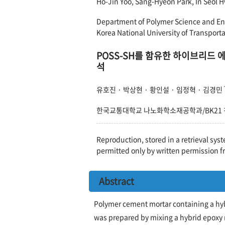
Ho-Jin Yoo, Sang-Hyeon Park, In Seol
Department of Polymer Science and En
Korea National University of Transpor
POSS-SH를 함유한 하이브리드 
석
유호진 · 박상현 · 황인설 · 임정혁 · 김경민
한국교통대학교 나노화학소재공학과/BK21 
Reproduction, stored in a retrieval syst
permitted only by written permission f
Abstract
Polymer cement mortar containing a hyb
was prepared by mixing a hybrid epoxy 