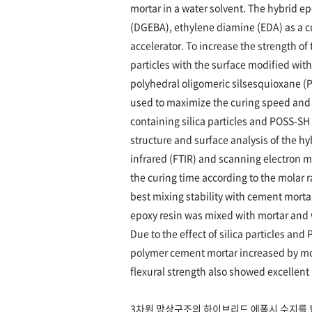
mortar in a water solvent. The hybrid ep
(DGEBA), ethylene diamine (EDA) as a cur
accelerator. To increase the strength o
particles with the surface modified wi
polyhedral oligomeric silsesquioxane (P
used to maximize the curing speed and 
containing silica particles and POSS-SH
structure and surface analysis of the h
infrared (FTIR) and scanning electron 
the curing time according to the molar r
best mixing stability with cement mortar
epoxy resin was mixed with mortar and
Due to the effect of silica particles an
polymer cement mortar increased by mo
flexural strength also showed excellent r
3차원 망상구조의 하이브리드 에폭시 수지를 함