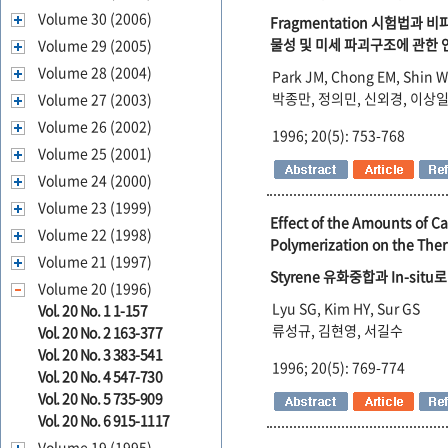
Volume 30 (2006)
Fragmentation 시험법과 
물성 및 미세 파괴구조에 관한 
Volume 29 (2005)
Volume 28 (2004)
Park JM, Chong EM, Shin WH
박종만, 정의민, 신외경, 이상일
Volume 27 (2003)
Volume 26 (2002)
1996; 20(5): 753-768
Volume 25 (2001)
Volume 24 (2000)
Volume 23 (1999)
Effect of the Amounts of C
Volume 22 (1998)
Polymerization on the Ther
Volume 21 (1997)
Styrene 유화중합과 In-si
Volume 20 (1996)
Lyu SG, Kim HY, Sur GS
Vol. 20 No. 1 1-157
류성규, 김현영, 서길수
Vol. 20 No. 2 163-377
Vol. 20 No. 3 383-541
1996; 20(5): 769-774
Vol. 20 No. 4 547-730
Vol. 20 No. 5 735-909
Vol. 20 No. 6 915-1117
Volume 19 (1995)