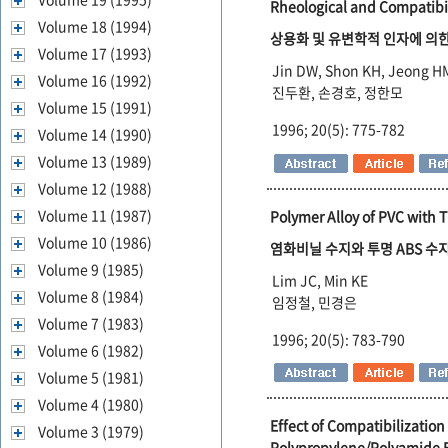
Rheological and Compatibil
Volume 18 (1994)
상용화 및 유변학적 인자에 의
Volume 17 (1993)
Jin DW, Shon KH, Jeong H
Volume 16 (1992)
진두환, 손경호, 정한모
Volume 15 (1991)
1996; 20(5): 775-782
Volume 14 (1990)
Volume 13 (1989)
Volume 12 (1988)
Volume 11 (1987)
Polymer Alloy of PVC with 
Volume 10 (1986)
염화비닐 수지와 투명 ABS 수지
Volume 9 (1985)
Lim JC, Min KE
Volume 8 (1984)
임정철, 민경은
Volume 7 (1983)
1996; 20(5): 783-790
Volume 6 (1982)
Volume 5 (1981)
Volume 4 (1980)
Effect of Compatibilization
Volume 3 (1979)
Polypropylene/Polyamide 