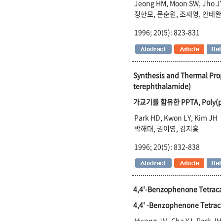
Jeong HM, Moon SW, Jho J
정한모, 문순원, 조재영, 안태
1996; 20(5): 823-831
Synthesis and Thermal Pro
terephthalamide)
가교기를 함유한 PPTA, Poly(p
Park HD, Kwon LY, Kim JH
박해대, 권이영, 김지홍
1996; 20(5): 832-838
4,4'-Benzophenone Tetraca
4,4' -Benzophenone Te
Hwang JM, Cha YJ, Park JH