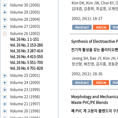
Kim DK, Kim JW, Choi KY, O
Volume 30 (2006)
김대겸, 김종화, 최길영, 오재민
Volume 29 (2005)
2002; 26(1): 18-27
Volume 28 (2004)
Volume 27 (2003)
Volume 26 (2002)
Vol. 26 No. 1 1-151
Synthesis of Electroactive P
Vol. 26 No. 2 153-286
전기적 활성을 갖는 폴리티오펜 
Vol. 26 No. 3 287-414
Vol. 26 No. 4 415-550
Jeong SH, Bae JY, Kim JH,
Vol. 26 No. 5 551-700
정선형, 배진영, 김지흥, 정동
Vol. 26 No. 6 701-828
2002; 26(1): 28-36
Volume 25 (2001)
Volume 24 (2000)
Volume 23 (1999)
Morphology and Mechanical
Volume 22 (1998)
Waste PVC/PE Blends
Volume 21 (1997)
폐 PVC 계 고분자 블렌드의 구조
Volume 20 (1996)
Volume 19 (1995)