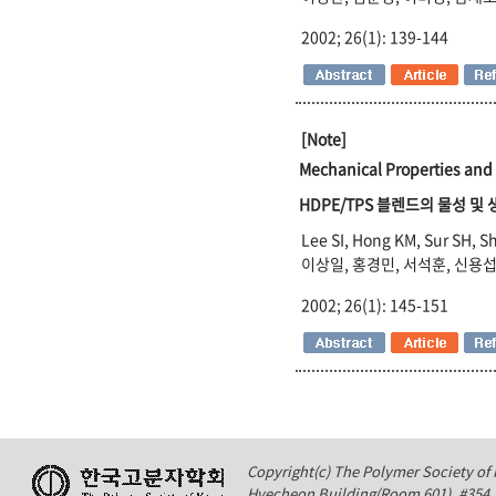
2002; 26(1): 139-144
[Note]
Mechanical Properties and
HDPE/TPS 블렌드의 물성 및
Lee SI, Hong KM, Sur SH, Sh
이상일, 홍경민, 서석훈, 신용섭
2002; 26(1): 145-151
Copyright(c) The Polymer Society of K
Hyecheon Building(Room 601), #354