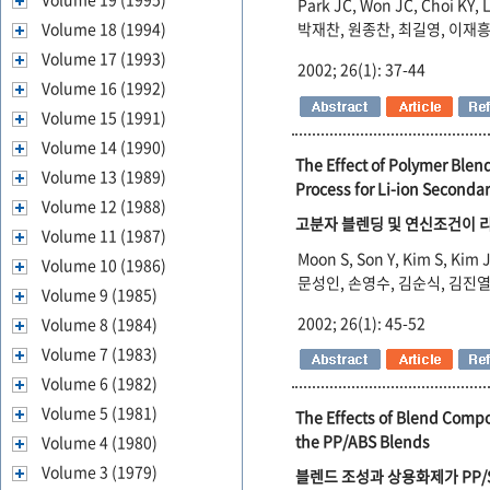
Park JC, Won JC, Choi KY,
박재찬, 원종찬, 최길영, 이재흥
Volume 18 (1994)
Volume 17 (1993)
2002; 26(1): 37-44
Volume 16 (1992)
Volume 15 (1991)
Volume 14 (1990)
The Effect of Polymer Blen
Volume 13 (1989)
Process for Li-ion Secondar
Volume 12 (1988)
고분자 블렌딩 및 연신조건이 리튬
Volume 11 (1987)
Moon S, Son Y, Kim S, Kim 
Volume 10 (1986)
문성인, 손영수, 김순식, 김진
Volume 9 (1985)
2002; 26(1): 45-52
Volume 8 (1984)
Volume 7 (1983)
Volume 6 (1982)
Volume 5 (1981)
The Effects of Blend Compo
the PP/ABS Blends
Volume 4 (1980)
Volume 3 (1979)
블렌드 조성과 상용화제가 PP/S