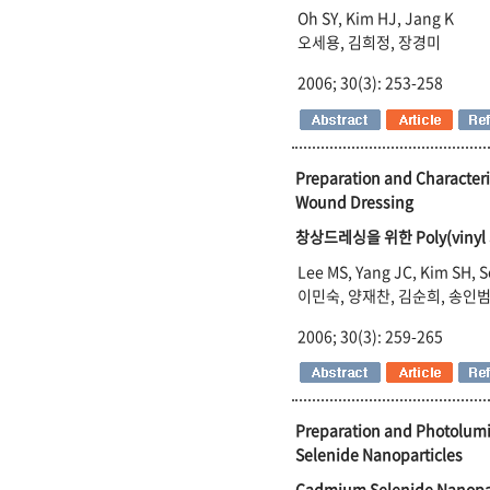
Oh SY, Kim HJ, Jang K
오세용, 김희정, 장경미
2006; 30(3): 253-258
Preparation and Characteri
Wound Dressing
창상드레싱을 위한 Poly(viny
Lee MS, Yang JC, Kim SH, 
이민숙, 양재찬, 김순희, 송인범
2006; 30(3): 259-265
Preparation and Photolumi
Selenide Nanoparticles
Cadmium Selenide Na