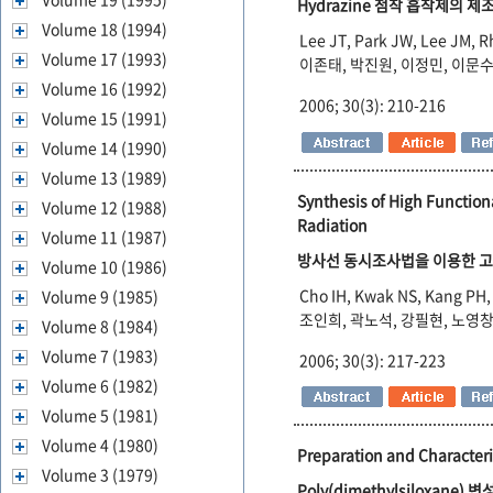
Hydrazine 첨착 흡착제의 
Volume 18 (1994)
Lee JT, Park JW, Lee JM, 
Volume 17 (1993)
이존태, 박진원, 이정민, 이문수
Volume 16 (1992)
2006; 30(3): 210-216
Volume 15 (1991)
Volume 14 (1990)
Volume 13 (1989)
Synthesis of High Function
Volume 12 (1988)
Radiation
Volume 11 (1987)
방사선 동시조사법을 이용한 고관능
Volume 10 (1986)
Cho IH, Kwak NS, Kang PH,
Volume 9 (1985)
조인희, 곽노석, 강필현, 노영창
Volume 8 (1984)
Volume 7 (1983)
2006; 30(3): 217-223
Volume 6 (1982)
Volume 5 (1981)
Volume 4 (1980)
Preparation and Characteri
Volume 3 (1979)
Poly(dimethylsiloxane) 