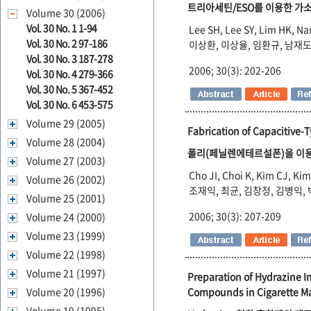
트리아세틴/ESO를 이용한 가
Volume 30 (2006)
Vol. 30 No. 1 1-94
Lee SH, Lee SY, Lim HK, Na
Vol. 30 No. 2 97-186
이상환, 이상율, 임환규, 남재도
Vol. 30 No. 3 187-278
2006; 30(3): 202-206
Vol. 30 No. 4 279-366
Vol. 30 No. 5 367-452
Vol. 30 No. 6 453-575
Volume 29 (2005)
Fabrication of Capacitive-
Volume 28 (2004)
폴리(페닐렌에테르설폰)을 이
Volume 27 (2003)
Cho JI, Choi K, Kim CJ, Kim
Volume 26 (2002)
조재익, 최균, 김창정, 김병익,
Volume 25 (2001)
2006; 30(3): 207-209
Volume 24 (2000)
Volume 23 (1999)
Volume 22 (1998)
Volume 21 (1997)
Preparation of Hydrazine I
Compounds in Cigarette M
Volume 20 (1996)
Volume 19 (1995)