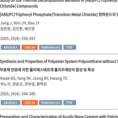
Study on the Thermal Decomposition Behavior of [ABS/PC/Triphenyl
Chloride] Compounds
[ABS/PC/Triphenyl Phosphate/Transition Metal Chloride] 컴파운
Jang J, Kim JH, Bae JY
장준원, 김진환, 배진영
2005; 29(4): 338-343
Synthesis and Properties of Polyester System Polyurethane without 
무용제 반응에 의한 폴리에스테르계 폴리우레탄의 합성 및 특성
Kwak NS, Yang YK, Jeong BY, Hwang TS
곽노석, 양윤규, 정부영, 황택성
2005; 29(4): 344-349
Preparation and Characterization of Acrylic Bone Cement with Poly(