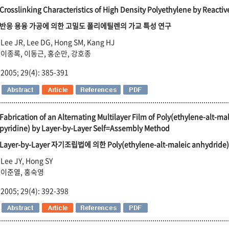
Crosslinking Characteristics of High Density Polyethylene by Reactiv
반응 용융 가공에 의한 고밀도 폴리에틸렌의 가교 특성 연구
Lee JR, Lee DG, Hong SM, Kang HJ
이종록, 이동근, 홍순만, 강호종
2005; 29(4): 385-391
Fabrication of an Alternating Multilayer Film of Poly(ethylene-alt-ma
pyridine) by Layer-by-Layer Self=Assembly Method
Layer-by-Layer 자기조립법에 의한 Poly(ethylene-alt-maleic anhydride)
Lee JY, Hong SY
이준열, 홍숙영
2005; 29(4): 392-398