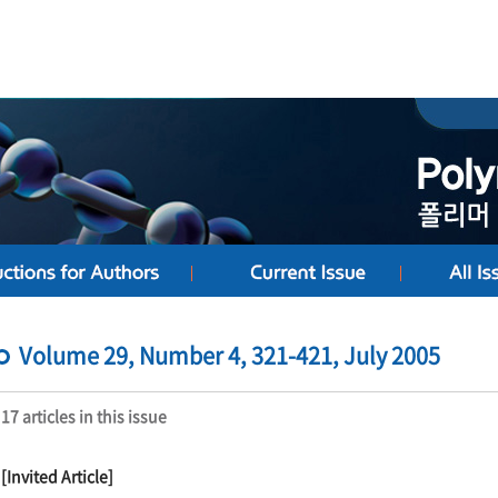
Volume 29, Number 4, 321-421, July 2005
17 articles in this issue
[Invited Article]