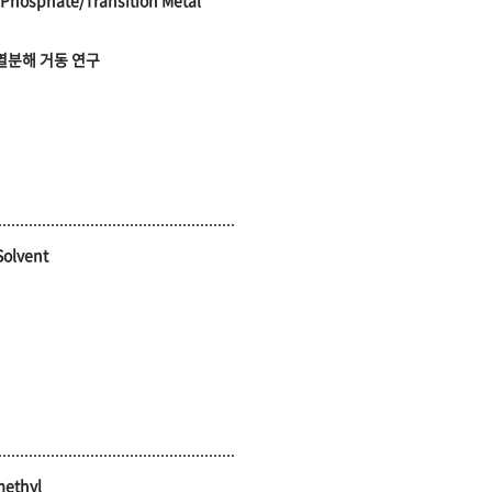
 Phosphate/Transition Metal
드의 열분해 거동 연구
Solvent
methyl