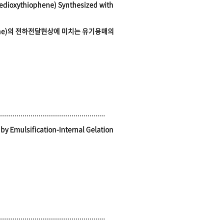
enedioxythiophene) Synthesized with
thiophene)의 전하전달현상에 미치는 유기용매의
by Emulsification-Internal Gelation