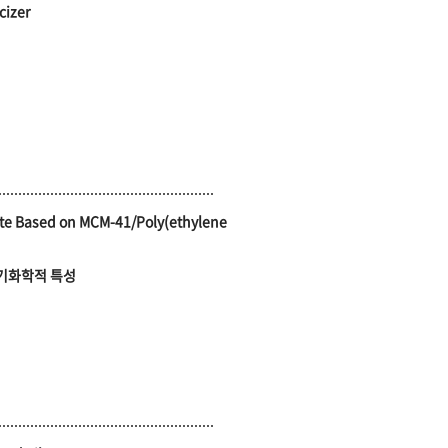
cizer
lyte Based on MCM-41/Poly(ethylene
 전기화학적 특성