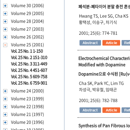
Volume 30 (2006)
폐석분-폐타이어 분말 충전 혼
Volume 29 (2005)
Hwang TS, Lee SG, Cha KS
Volume 28 (2004)
황택성, 이승구, 차기식
Volume 27 (2003)
2001; 25(6): 774-781
Volume 26 (2002)
Volume 25 (2001)
Vol. 25 No. 1 1-150
Vol. 25 No. 2 151-310
Electrochemical Characteri
Vol. 25 No. 3 311-449
Modified with Dopamine
Vol. 25 No. 4 451-607
Dopamine으로 수식된 [Ru(v-
Vol. 25 No. 5 609-758
Vol. 25 No. 6 759-901
Cha SK, Park YC, Lim TG
차성극, 박유철, 임태곤
Volume 24 (2000)
Volume 23 (1999)
2001; 25(6): 782-788
Volume 22 (1998)
Volume 21 (1997)
Volume 20 (1996)
Synthesis of Pan Fibrous Io
Volume 19 (1995)