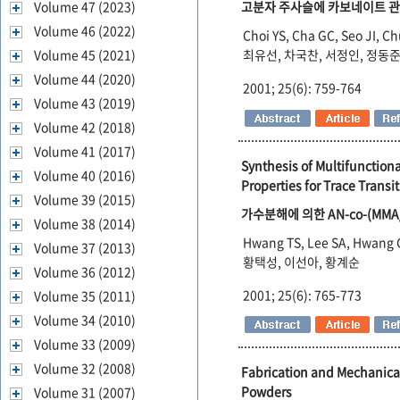
Volume 47 (2023)
고분자 주사슬에 카보네이트 관
Volume 46 (2022)
Choi YS, Cha GC, Seo JI, C
Volume 45 (2021)
최유선, 차국찬, 서정인, 정동준
Volume 44 (2020)
2001; 25(6): 759-764
Volume 43 (2019)
Volume 42 (2018)
Volume 41 (2017)
Synthesis of Multifunction
Volume 40 (2016)
Properties for Trace Transi
Volume 39 (2015)
가수분해에 의한 AN-co-(M
Volume 38 (2014)
Hwang TS, Lee SA, Hwang 
Volume 37 (2013)
황택성, 이선아, 황계순
Volume 36 (2012)
2001; 25(6): 765-773
Volume 35 (2011)
Volume 34 (2010)
Volume 33 (2009)
Volume 32 (2008)
Fabrication and Mechanical
Powders
Volume 31 (2007)