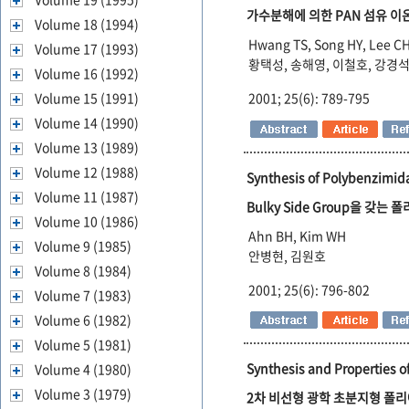
가수분해에 의한 PAN 섬유 이온
Volume 18 (1994)
Hwang TS, Song HY, Lee C
Volume 17 (1993)
황택성, 송해영, 이철호, 강경석
Volume 16 (1992)
2001; 25(6): 789-795
Volume 15 (1991)
Volume 14 (1990)
Volume 13 (1989)
Volume 12 (1988)
Synthesis of Polybenzimid
Volume 11 (1987)
Bulky Side Group을 갖
Volume 10 (1986)
Ahn BH, Kim WH
Volume 9 (1985)
안병현, 김원호
Volume 8 (1984)
2001; 25(6): 796-802
Volume 7 (1983)
Volume 6 (1982)
Volume 5 (1981)
Synthesis and Properties o
Volume 4 (1980)
Volume 3 (1979)
2차 비선형 광학 초분지형 폴