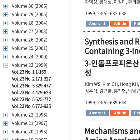
황택성, 황대성, 이정미, 황의
Volume 30 (2006)
1999; 23(5): 632-638
Volume 29 (2005)
Volume 28 (2004)
Volume 27 (2003)
Synthesis and R
Volume 26 (2002)
Volume 25 (2001)
Containing 3-In
Volume 24 (2000)
3-인돌프로피온산 
Volume 23 (1999)
성
Vol. 23 No. 1 1-169
Vol. 23 No. 2 171-327
Kim WS, Kim GH, Hong KH, 
Vol. 23 No. 3 329-477
김우식, 김규환, 홍기헌, 박남규
Vol. 23 No. 4 479-623
Vol. 23 No. 5 625-772
1999; 23(5): 639-644
Vol. 23 No. 6 773-935
Volume 22 (1998)
Volume 21 (1997)
Mechanisms and 
Volume 20 (1996)
Volume 19 (1995)