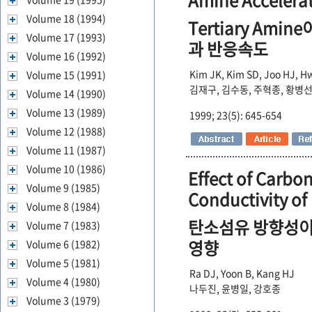
Amine Accelera
Volume 18 (1994)
Tertiary A
Volume 17 (1993)
과 반응속도
Volume 16 (1992)
Kim JK, Kim SD, Joo HJ, H
Volume 15 (1991)
김재구, 김수동, 주혁종, 황병선
Volume 14 (1990)
Volume 13 (1989)
1999; 23(5): 645-654
Volume 12 (1988)
Volume 11 (1987)
Volume 10 (1986)
Effect of Carbon
Volume 9 (1985)
Conductivity o
Volume 8 (1984)
탄소섬유 방향성이
Volume 7 (1983)
영향
Volume 6 (1982)
Volume 5 (1981)
Ra DJ, Yoon B, Kang HJ
Volume 4 (1980)
나두진, 윤병일, 강호종
Volume 3 (1979)