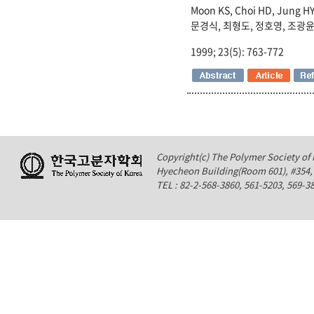
Moon KS, Choi HD, Jung HY
문경식, 최형도, 정호영, 조광윤
1999; 23(5): 763-772
Copyright(c) The Polymer Society of K
Hyecheon Building(Room 601), #354
TEL : 82-2-568-3860, 561-5203, 569-