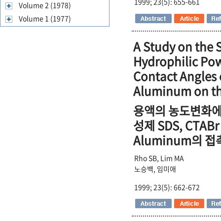
1999; 23(5): 655-661
Volume 2 (1978)
Volume 1 (1977)
A Study on the 
Hydrophilic Pow
Contact Angles
Aluminum on th
용액의 농도변화에 
성제 SDS, CTAB
Aluminum의 접
Rho SB, Lim MA
노승백, 임미애
1999; 23(5): 662-672