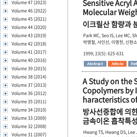
Sensitive Acryl 
Volume 47 (2023)
Molecular Weig
Volume 46 (2022)
Volume 45 (2021)
이크릴산 함량과 
Volume 44 (2020)
Volume 43 (2019)
Park MC, Seo IS, Lee MC, S
박명철, 서인선, 이명천, 신현소
Volume 42 (2018)
Volume 41 (2017)
1999; 23(5): 625-631
Volume 40 (2016)
Volume 39 (2015)
Volume 38 (2014)
A Study on the S
Volume 37 (2013)
Copolymers by I
Volume 36 (2012)
haracteristics o
Volume 35 (2011)
방사선중합에 의한
Volume 34 (2010)
Volume 33 (2009)
금속이온 흡착특성
Volume 32 (2008)
Hwang TS, Hwang DS, Lee
Volume 31 (2007)