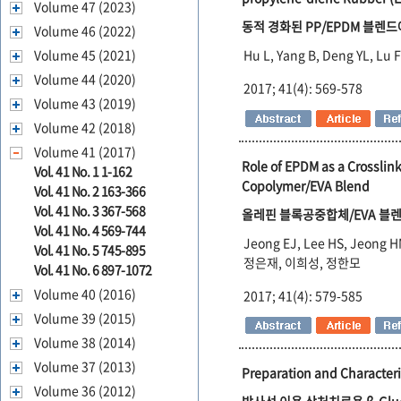
Volume 47 (2023)
동적 경화된 PP/EPDM 블렌드에
Volume 46 (2022)
Volume 45 (2021)
Hu L, Yang B, Deng YL, Lu 
Volume 44 (2020)
2017; 41(4): 569-578
Volume 43 (2019)
Volume 42 (2018)
Volume 41 (2017)
Role of EPDM as a Crosslin
Vol. 41 No. 1 1-162
Copolymer/EVA Blend
Vol. 41 No. 2 163-366
Vol. 41 No. 3 367-568
올레핀 블록공중합체/EVA 블렌
Vol. 41 No. 4 569-744
Jeong EJ, Lee HS, Jeong 
Vol. 41 No. 5 745-895
정은재, 이희성, 정한모
Vol. 41 No. 6 897-1072
Volume 40 (2016)
2017; 41(4): 579-585
Volume 39 (2015)
Volume 38 (2014)
Volume 37 (2013)
Preparation and Characteri
Volume 36 (2012)