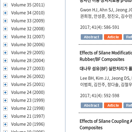
방사선 이용 상처치료용 β-Glu
Volume 35 (2011)
Gwon HJ, Ahn SJ, Jeong JO
Volume 34 (2010)
권희정, 안성준, 정진오, 김수민
Volume 33 (2009)
2017; 41(4): 586-591
Volume 32 (2008)
Volume 31 (2007)
Volume 30 (2006)
Volume 29 (2005)
Effects of Silane Modificat
Rubber/BF Composites
Volume 28 (2004)
Volume 27 (2003)
대나무 섬유(BF) 실란처리가 
Volume 26 (2002)
Lee BH, Kim JJ, Jeong DS,
Volume 25 (2001)
이범희, 김진주, 정다솔, 김철우
Volume 24 (2000)
2017; 41(4): 592-598
Volume 23 (1999)
Volume 22 (1998)
Volume 21 (1997)
Effects of Silane Coupling
Volume 20 (1996)
Composites
Volume 19 (1995)