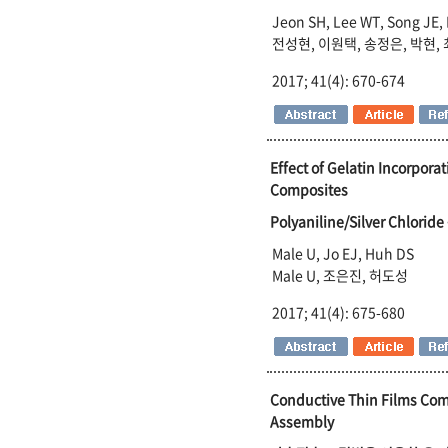
Jeon SH, Lee WT, Song JE, 
전성현, 이원택, 송정은, 박현,
2017; 41(4): 670-674
Effect of Gelatin Incorpora
Composites
Polyaniline/Silver C
Male U, Jo EJ, Huh DS
Male U, 조은진, 허도성
2017; 41(4): 675-680
Conductive Thin Films Comp
Assembly