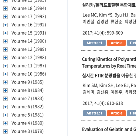
실리카/폴리프로필렌 복합재료의
Volume 18 (1994)
Lee MC, Kim YS, Byu HJ, B
Volume 17 (1993)
이민철, 김영선, 류현준, 백성현
Volume 16 (1992)
2017; 41(4): 599-609
Volume 15 (1991)
Volume 14 (1990)
Volume 13 (1989)
Volume 12 (1988)
Curing Kinetics of Polyur
Volume 11 (1987)
Temperatures by Real Time
Volume 10 (1986)
실시간 FTIR 분광법을 이용한
Volume 9 (1985)
Kim SM, Kim SH, Lee EJ, Pa
Volume 8 (1984)
김세미, 김선홍, 이은주, 박희정
Volume 7 (1983)
2017; 41(4): 610-618
Volume 6 (1982)
Volume 5 (1981)
Volume 4 (1980)
Evaluation of Gelatin and 
Volume 3 (1979)