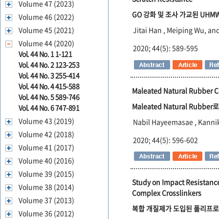
Volume 47 (2023)
GO 강화 및 조사 가교된 UH
Volume 46 (2022)
Volume 45 (2021)
Jitai Han , Meiping Wu, a
Volume 44 (2020)
2020; 44(5): 589-595
Vol. 44 No. 1 1-121
Vol. 44 No. 2 123-253
Vol. 44 No. 3 255-414
Vol. 44 No. 4 415-588
Maleated Natural Rubber C
Vol. 44 No. 5 589-746
Maleated Natural Rubbe
Vol. 44 No. 6 747-891
Volume 43 (2019)
Nabil Hayeemasae , Kannik
Volume 42 (2018)
2020; 44(5): 596-602
Volume 41 (2017)
Volume 40 (2016)
Volume 39 (2015)
Study on Impact Resistance
Volume 38 (2014)
Complex Crosslinkers
Volume 37 (2013)
복합
개질제가
도입된
폴리프로
Volume 36 (2012)