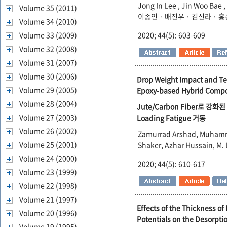
Jong In Lee , Jin Woo Bae 
Volume 35 (2011)
이종인 · 배진우 · 김신라 · 
Volume 34 (2010)
Volume 33 (2009)
2020; 44(5): 603-609
Volume 32 (2008)
Volume 31 (2007)
Volume 30 (2006)
Drop Weight Impact and Te
Volume 29 (2005)
Epoxy-based Hybrid Compo
Volume 28 (2004)
Jute/Carbon Fiber로 강화된 
Volume 27 (2003)
Loading Fatigue 거동
Volume 26 (2002)
Zamurrad Arshad, Muhamma
Volume 25 (2001)
Shaker, Azhar Hussain, M. 
Volume 24 (2000)
2020; 44(5): 610-617
Volume 23 (1999)
Volume 22 (1998)
Volume 21 (1997)
Effects of the Thickness o
Volume 20 (1996)
Potentials on the Desorpti
Volume 19 (1995)