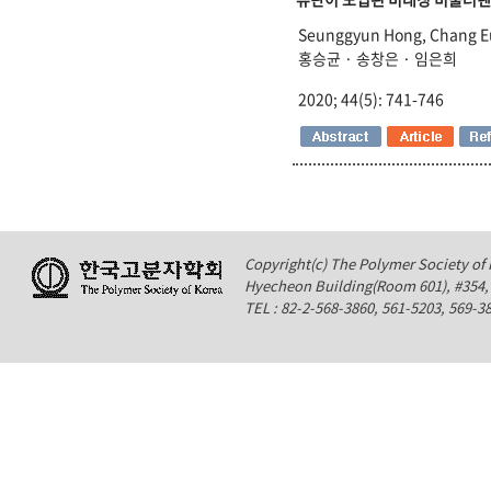
Seunggyun Hong, Chang E
홍승균 · 송창은 · 임은희
2020; 44(5): 741-746
Copyright(c) The Polymer Society of K
Hyecheon Building(Room 601), #354
TEL : 82-2-568-3860, 561-5203, 569-